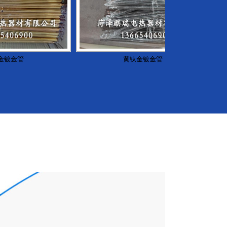
管
黄钛金镀金管