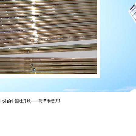
的中国牡丹城——菏泽市经济开发区境内，现有员工60余人。是一家集研发和